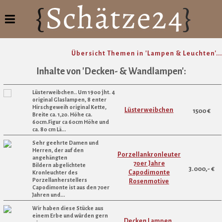
Übersicht Themen in 'Lampen & Leuchten'...
Inhalte von 'Decken- & Wandlampen':
Lüsterweibchen.. Um 1900 jht. 4
original Glaslampen, 8 enter
Hirschgeweih original Kette,
Lüsterweibchen
1500 €
Breite ca. 1,20. Höhe ca.
60cm.Figur ca 60cm Höhe und
ca. 80 cm Lä...
Sehr geehrte Damen und
Herren, der auf den
Porzellankronleuter
angehängten
70er Jahre
Bildern abgelichtete
3.000,- €
Capodimonte
Kronleuchter des
Porzellanherstellers
Rosenmotive
Capodimonte ist aus den 70er
Jahren und...
Wir haben diese Stücke aus
einem Erbe und würden gern
Decken Lampen ,