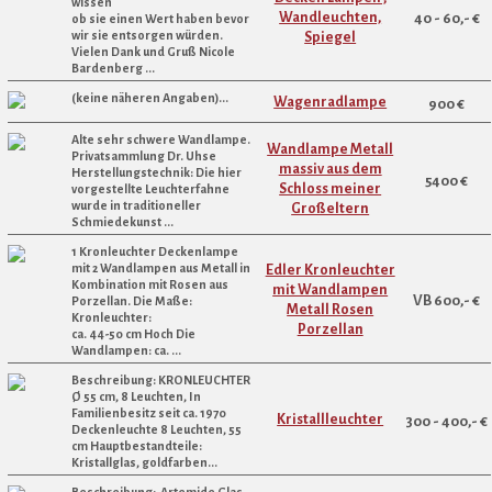
wissen
Wandleuchten,
40 - 60,- €
ob sie einen Wert haben bevor
wir sie entsorgen würden.
Spiegel
Vielen Dank und Gruß Nicole
Bardenberg ...
(keine näheren Angaben)...
Wagenradlampe
900 €
Alte sehr schwere Wandlampe.
Wandlampe Metall
Privatsammlung Dr. Uhse
massiv aus dem
Herstellungstechnik: Die hier
5400 €
Schloss meiner
vorgestellte Leuchterfahne
wurde in traditioneller
Großeltern
Schmiedekunst ...
1 Kronleuchter Deckenlampe
mit 2 Wandlampen aus Metall in
Edler Kronleuchter
Kombination mit Rosen aus
mit Wandlampen
VB 600,- €
Porzellan. Die Maße:
Metall Rosen
Kronleuchter:
Porzellan
ca. 44-50 cm Hoch Die
Wandlampen: ca. ...
Beschreibung: KRONLEUCHTER
Ø 55 cm, 8 Leuchten, In
Familienbesitz seit ca. 1970
Kristallleuchter
300 - 400,- €
Deckenleuchte 8 Leuchten, 55
cm Hauptbestandteile:
Kristallglas, goldfarben...