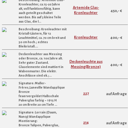
Beschreibung: Artemide Glas-
Kronleuchter, ca.15-20 Jahre
Artemide Glas-
alt, voll funktionsfähig, kann
450,- €
Kronleuchter
auch geteilt geschaltet
werden. Bis auf 3 kleine Teile
aus Glas, die l...
Beschreibung: Kronleuchter mit
Kristall-Lüstern, für 12
Kronleuchter
400,- €
Leuchtmittel, ca. 70 cm breit und
50 cm hoch.; echtes
Bleikristall....
Deckenleuchter aus Messing
oder Bronze, ca. 100 Jahre alt.
Deckenleuchte aus
Sehr guter Zustand.
400,- €
Messing(Bronze)
Glaselemente sind mattiert in
Wabenmuster. Die elektr.
Anschlüsse sind ok.;...
Signature: Muller-
Frères,Luneville Wandapplique
Bronze
227
auf Anfrage
feuervergoldet Halbschale
Pulverglas farbig ~ 1915 H
20 cm Breite 20 cm Tiefe ...
Signature: Lorrain (Daum,
Nancy) Wandapplique
Montierung:
214
auf Anfrage
Bronze Tulipen, Pulverglas,